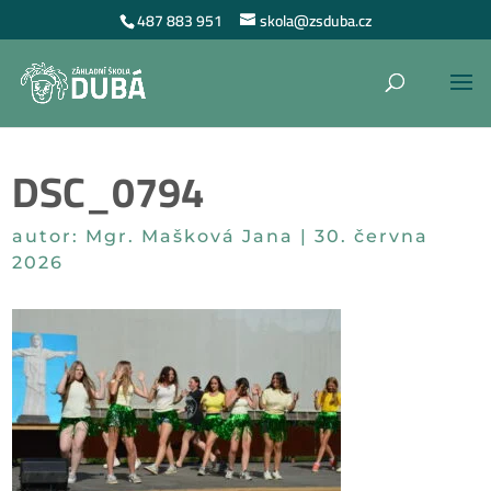
487 883 951
skola@zsduba.cz
DSC_0794
autor:
Mgr. Mašková Jana
|
30. června
2026