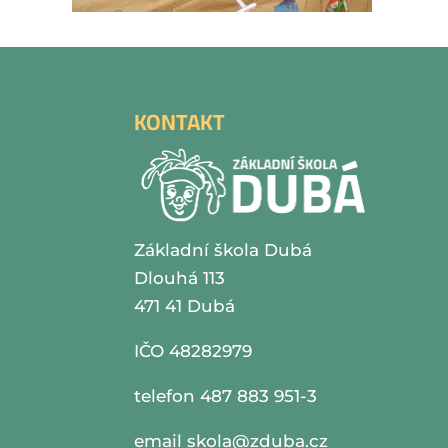
KONTAKT
Základní škola Dubá
Dlouhá 113
471 41 Dubá
IČO 48282979
telefon 487 883 951-3
email
skola@zduba.cz