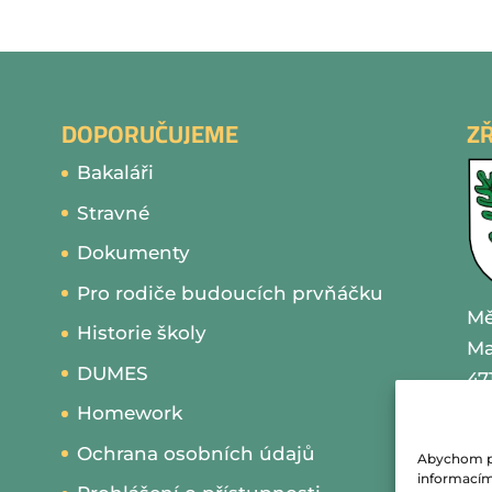
DOPORUČUJEME
Z
Bakaláři
Stravné
Dokumenty
Pro rodiče budoucích prvňáčku
Mě
Historie školy
Ma
DUMES
47
Homework
IČ
Ochrana osobních údajů
Abychom pos
te
informacím 