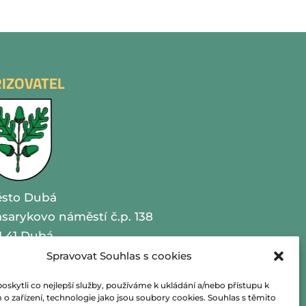
ŘIZOVATEL
sto Dubá
sarykovo náměstí č.p. 138
1 41 Dubá
Spravovat Souhlas s cookies
O 00260479
kytli co nejlepší služby, používáme k ukládání a/nebo přístupu k
lefon 487 870 201
o zařízení, technologie jako jsou soubory cookies. Souhlas s těmito