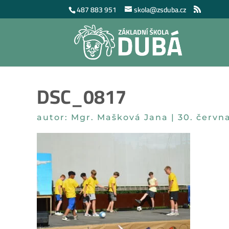
487 883 951
skola@zsduba.cz
DSC_0817
autor:
Mgr. Mašková Jana
|
30. červn