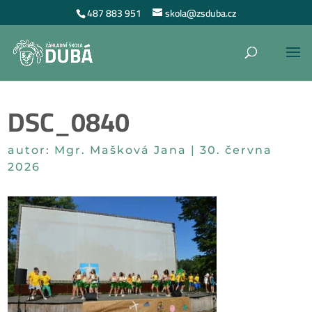
487 883 951
skola@zsduba.cz
DSC_0840
autor:
Mgr. Mašková Jana
|
30. června
2026