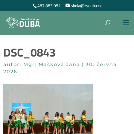
487 883 951
skola@zsduba.cz
DSC_0843
autor:
Mgr. Mašková Jana
|
30. června
2026