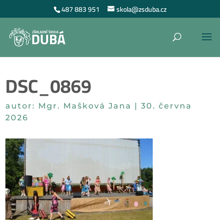
487 883 951
skola@zsduba.cz
DSC_0869
autor:
Mgr. Mašková Jana
|
30. června
2026