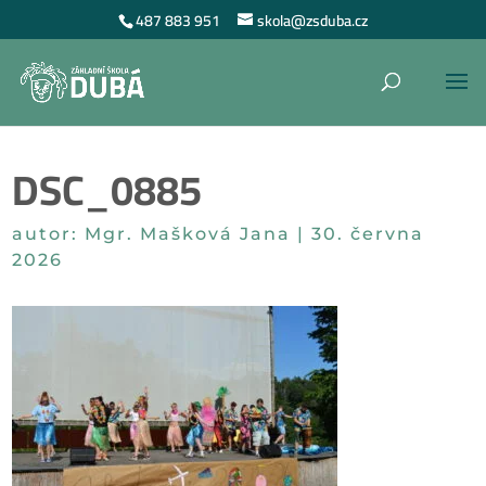
487 883 951
skola@zsduba.cz
DSC_0885
autor:
Mgr. Mašková Jana
|
30. června
2026