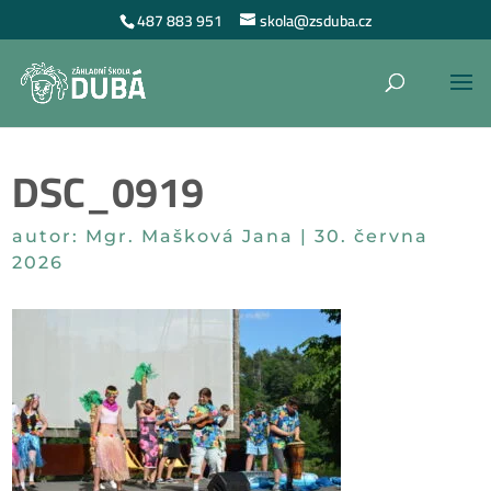
487 883 951
skola@zsduba.cz
DSC_0919
autor:
Mgr. Mašková Jana
|
30. června
2026