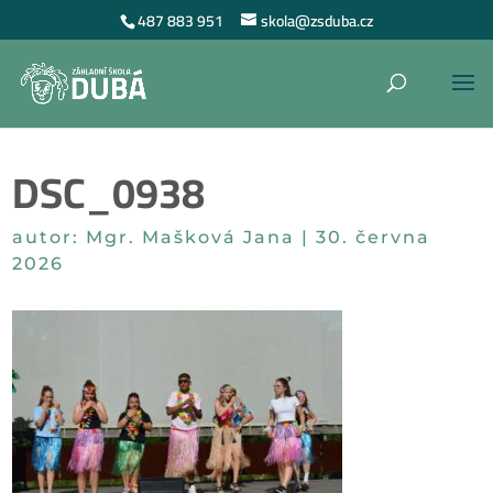
487 883 951
skola@zsduba.cz
DSC_0938
autor:
Mgr. Mašková Jana
|
30. června
2026