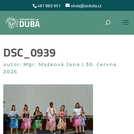
487 883 951
skola@zsduba.cz
DSC_0939
autor:
Mgr. Mašková Jana
|
30. června
2026