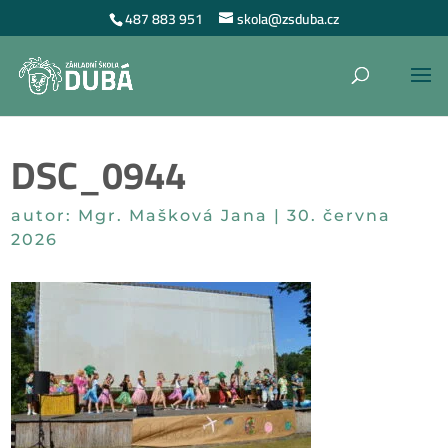
487 883 951
skola@zsduba.cz
DSC_0944
autor:
Mgr. Mašková Jana
|
30. června
2026