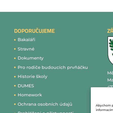
DOPORUČUJEME
Z
Bakaláři
Stravné
Dokumenty
Pro rodiče budoucích prvňáčku
Mě
Historie školy
Ma
DUMES
47
Homework
IČ
Ochrana osobních údajů
Abychom pos
te
informacím 