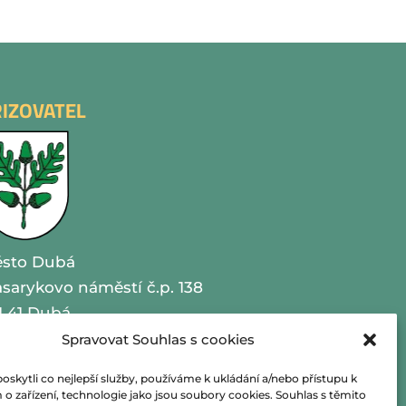
ŘIZOVATEL
sto Dubá
sarykovo náměstí č.p. 138
1 41 Dubá
Spravovat Souhlas s cookies
O 00260479
kytli co nejlepší služby, používáme k ukládání a/nebo přístupu k
lefon 487 870 201
o zařízení, technologie jako jsou soubory cookies. Souhlas s těmito