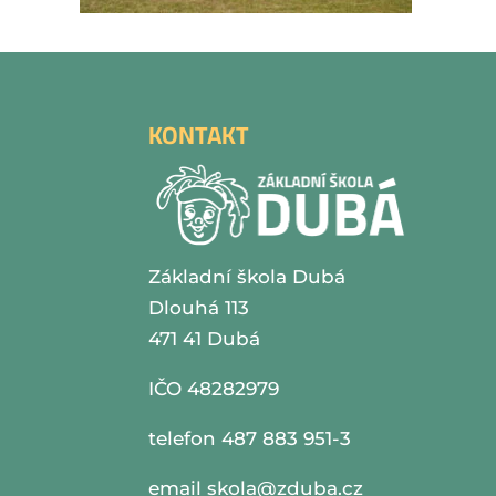
KONTAKT
Základní škola Dubá
Dlouhá 113
471 41 Dubá
IČO 48282979
telefon 487 883 951-3
email
skola@zduba.cz