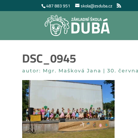
487 883 951
skola@zsduba.cz
DSC_0945
autor:
Mgr. Mašková Jana
|
30. červn