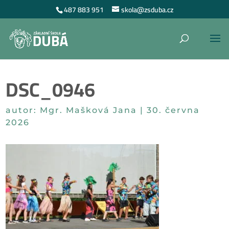
487 883 951
skola@zsduba.cz
DSC_0946
autor:
Mgr. Mašková Jana
|
30. června
2026