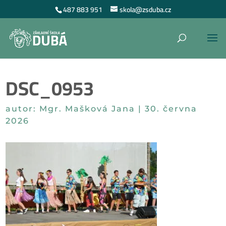
487 883 951
skola@zsduba.cz
DSC_0953
autor:
Mgr. Mašková Jana
|
30. června
2026