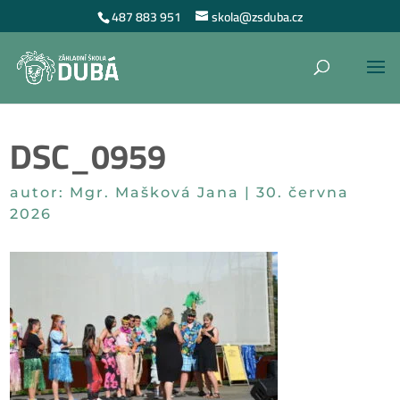
487 883 951
skola@zsduba.cz
DSC_0959
autor:
Mgr. Mašková Jana
|
30. června
2026