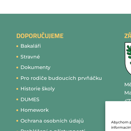
DOPORUČUJEME
Z
Bakaláři
Stravné
Dokumenty
Pro rodiče budoucích prvňáčku
Mě
Historie školy
Ma
DUMES
47
Homework
IČ
Ochrana osobních údajů
Abychom pos
te
informacím 