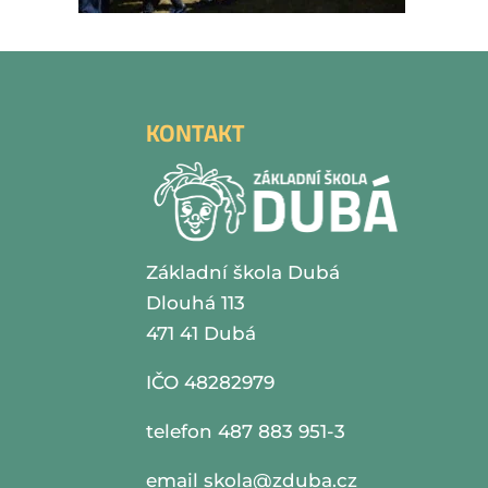
KONTAKT
Základní škola Dubá
Dlouhá 113
471 41 Dubá
IČO 48282979
telefon 487 883 951-3
email
skola@zduba.cz