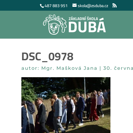
487 883 951
skola@zsduba.cz
DSC_0978
autor:
Mgr. Mašková Jana
|
30. červn