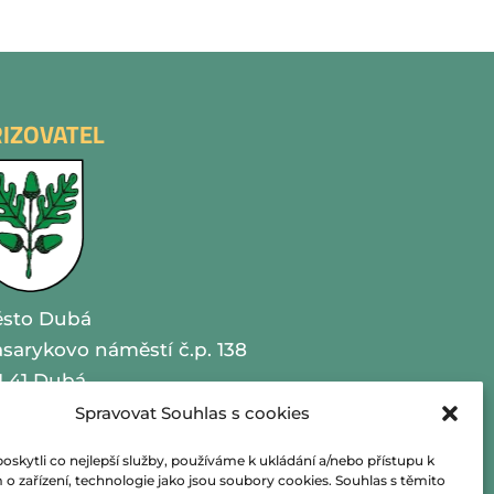
ŘIZOVATEL
sto Dubá
sarykovo náměstí č.p. 138
1 41 Dubá
Spravovat Souhlas s cookies
O 00260479
kytli co nejlepší služby, používáme k ukládání a/nebo přístupu k
lefon 487 870 201
o zařízení, technologie jako jsou soubory cookies. Souhlas s těmito