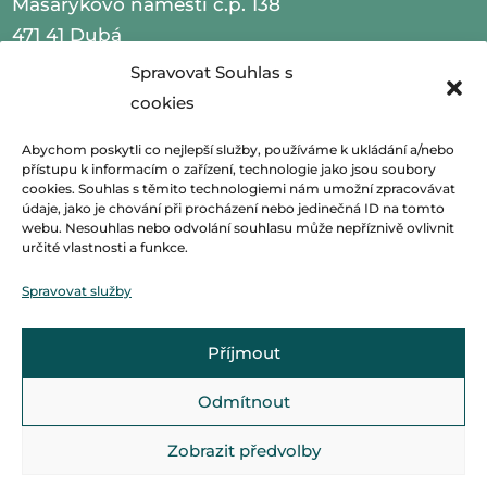
Masarykovo náměstí č.p. 138
471 41 Dubá
Spravovat Souhlas s
IČO 00260479
cookies
telefon 487 870 201
Abychom poskytli co nejlepší služby, používáme k ukládání a/nebo
přístupu k informacím o zařízení, technologie jako jsou soubory
email
podatelna@mestoduba.cz
cookies. Souhlas s těmito technologiemi nám umožní zpracovávat
údaje, jako je chování při procházení nebo jedinečná ID na tomto
web
http://www.mestoduba.cz
webu. Nesouhlas nebo odvolání souhlasu může nepříznivě ovlivnit
určité vlastnosti a funkce.
datová schránka 75ybej8
Spravovat služby
Příjmout
Odmítnout
Zobrazit předvolby
© Základní škola Dubá, vytvořila společnost