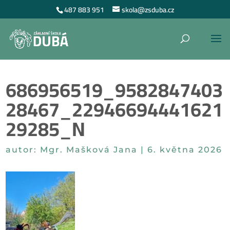
487 883 951
skola@zsduba.cz
686956519_9582847403
28467_22946694441621
29285_N
autor:
Mgr. Mašková Jana
|
6. května 2026