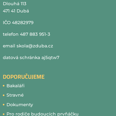
Dlouhá 113
471 41 Dubá
IČO 48282979
telefon 487 883 951-3
email
skola@zduba.cz
datová schránka aj5qtw7
DOPORUČUJEME
Bakaláři
Stravné
Dokumenty
Pro rodiče budoucích prvňáčku