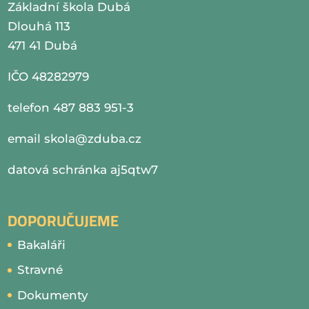
Základní škola Dubá
Dlouhá 113
471 41 Dubá
IČO 48282979
telefon 487 883 951-3
email
skola@zduba.cz
datová schránka aj5qtw7
DOPORUČUJEME
Bakaláři
Stravné
Dokumenty