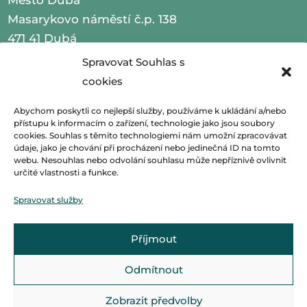
Masarykovo náměstí č.p. 138
471 41 Dubá
Spravovat Souhlas s
IČO 00260479
cookies
telefon 487 870 201
Abychom poskytli co nejlepší služby, používáme k ukládání a/nebo
přístupu k informacím o zařízení, technologie jako jsou soubory
email
podatelna@mestoduba.cz
cookies. Souhlas s těmito technologiemi nám umožní zpracovávat
údaje, jako je chování při procházení nebo jedinečná ID na tomto
web
http://www.mestoduba.cz
webu. Nesouhlas nebo odvolání souhlasu může nepříznivě ovlivnit
určité vlastnosti a funkce.
datová schránka 75ybej8
Spravovat služby
Příjmout
Odmítnout
Zobrazit předvolby