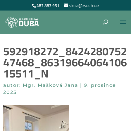
487 883 951
skola@zsduba.cz
592918272_8424280752
47468_86319664064106
15511_N
autor:
Mgr. Mašková Jana
|
9. prosince
2025