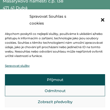
Masarykovo náměstí č.p. 138
471 41 Dubá
Spravovat Souhlas s
IČO 00260479
cookies
telefon 487 870 201
Abychom poskytli co nejlepší služby, používáme k ukládání a/nebo
přístupu k informacím o zařízení, technologie jako jsou soubory
email
podatelna@mestoduba.cz
cookies. Souhlas s těmito technologiemi nám umožní zpracovávat
údaje, jako je chování při procházení nebo jedinečná ID na tomto
web
http://www.mestoduba.cz
webu. Nesouhlas nebo odvolání souhlasu může nepříznivě ovlivnit
určité vlastnosti a funkce.
datová schránka 75ybej8
Spravovat služby
Příjmout
Odmítnout
Zobrazit předvolby
© Základní škola Dubá, vytvořila společnost