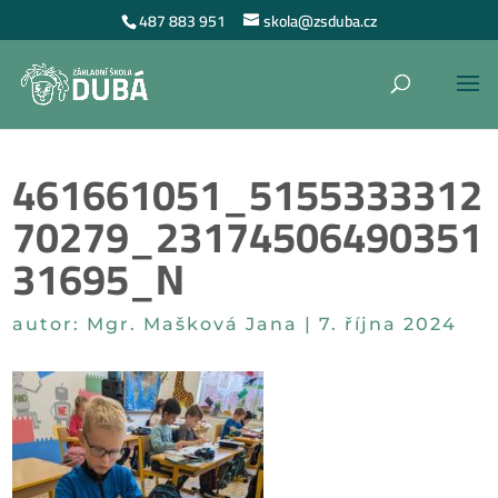
487 883 951
skola@zsduba.cz
461661051_5155333312
70279_23174506490351
31695_N
autor:
Mgr. Mašková Jana
|
7. října 2024