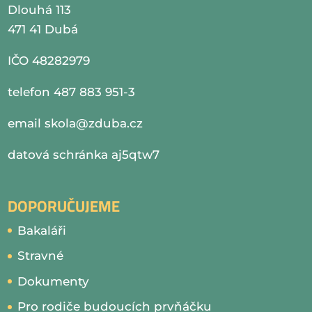
Dlouhá 113
471 41 Dubá
IČO 48282979
telefon 487 883 951-3
email
skola@zduba.cz
datová schránka aj5qtw7
DOPORUČUJEME
Bakaláři
Stravné
Dokumenty
Pro rodiče budoucích prvňáčku