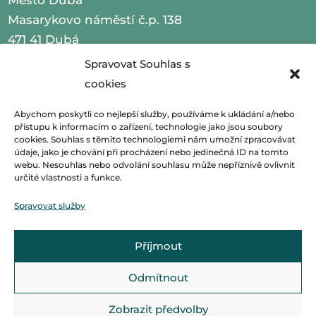
Masarykovo náměstí č.p. 138
471 41 Dubá
Spravovat Souhlas s
IČO 00260479
cookies
telefon 487 870 201
Abychom poskytli co nejlepší služby, používáme k ukládání a/nebo
přístupu k informacím o zařízení, technologie jako jsou soubory
email
podatelna@mestoduba.cz
cookies. Souhlas s těmito technologiemi nám umožní zpracovávat
údaje, jako je chování při procházení nebo jedinečná ID na tomto
web
http://www.mestoduba.cz
webu. Nesouhlas nebo odvolání souhlasu může nepříznivě ovlivnit
určité vlastnosti a funkce.
datová schránka 75ybej8
Spravovat služby
Příjmout
Odmítnout
Zobrazit předvolby