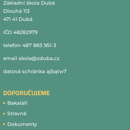
Základní škola Dubá
Dlouhá 113
471 41 Dubá
IČO 48282979
telefon 487 883 951-3
email
skola@zduba.cz
datová schránka aj5qtw7
DOPORUČUJEME
Bakaláři
Stravné
Dokumenty