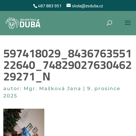
487 883 951
skola@zsduba.cz
597418029_8436763551
22640_74829027630462
29271_N
autor:
Mgr. Mašková Jana
|
9. prosince
2025