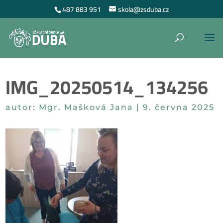
487 883 951
skola@zsduba.cz
IMG_20250514_134256
autor:
Mgr. Mašková Jana
|
9. června 2025