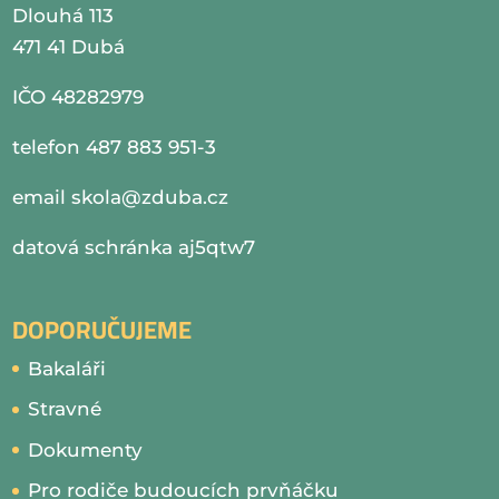
Dlouhá 113
471 41 Dubá
IČO 48282979
telefon 487 883 951-3
email
skola@zduba.cz
datová schránka aj5qtw7
DOPORUČUJEME
Bakaláři
Stravné
Dokumenty
Pro rodiče budoucích prvňáčku