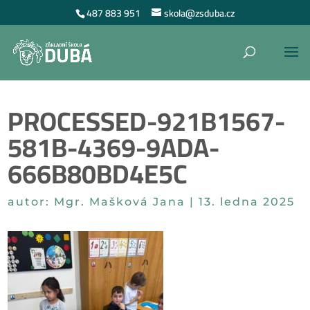
487 883 951
skola@zsduba.cz
PROCESSED-921B1567-
581B-4369-9ADA-
666B80BD4E5C
autor:
Mgr. Mašková Jana
|
13. ledna 2025