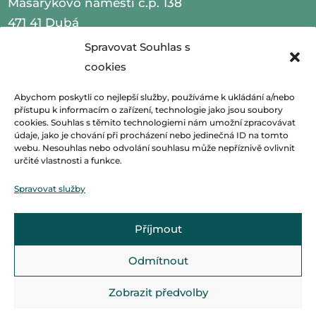
Masarykovo náměstí č.p. 138
471 41 Dubá
Spravovat Souhlas s
IČO 00260479
cookies
telefon 487 870 201
Abychom poskytli co nejlepší služby, používáme k ukládání a/nebo
přístupu k informacím o zařízení, technologie jako jsou soubory
email
podatelna@mestoduba.cz
cookies. Souhlas s těmito technologiemi nám umožní zpracovávat
údaje, jako je chování při procházení nebo jedinečná ID na tomto
web
http://www.mestoduba.cz
webu. Nesouhlas nebo odvolání souhlasu může nepříznivě ovlivnit
určité vlastnosti a funkce.
datová schránka 75ybej8
Spravovat služby
Příjmout
Odmítnout
Zobrazit předvolby
© Základní škola Dubá, vytvořila společnost