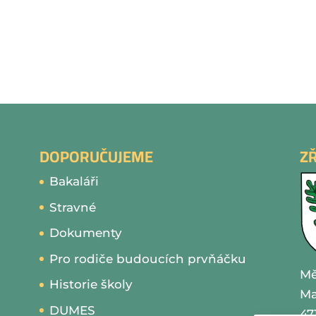
DOPORUČUJEME
Z
Bakaláři
Stravné
Dokumenty
Pro rodiče budoucích prvňáčku
Mě
Historie školy
Ma
DUMES
47