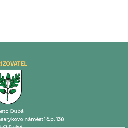
ŘIZOVATEL
sto Dubá
sarykovo náměstí č.p. 138
1 41 Dubá