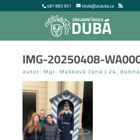
487 883 951
skola@zsduba.cz
IMG-20250408-WA00
autor:
Mgr. Mašková Jana
|
24. dubna