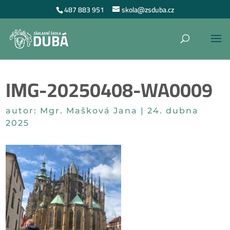
487 883 951
skola@zsduba.cz
IMG-20250408-WA0009
autor:
Mgr. Mašková Jana
|
24. dubna
2025