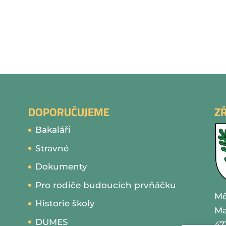
DOPORUČUJEME
Z
Bakaláři
Stravné
Dokumenty
Pro rodiče budoucích prvňáčku
Mě
Historie školy
Ma
DUMES
47