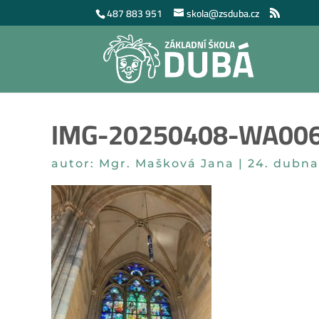
487 883 951
skola@zsduba.cz
IMG-20250408-WA00
autor:
Mgr. Mašková Jana
|
24. dubna