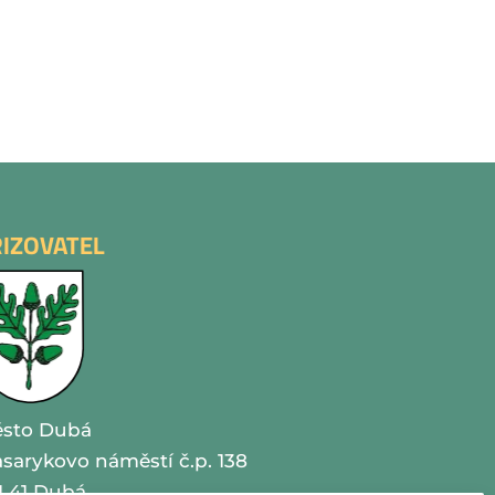
ŘIZOVATEL
sto Dubá
sarykovo náměstí č.p. 138
1 41 Dubá