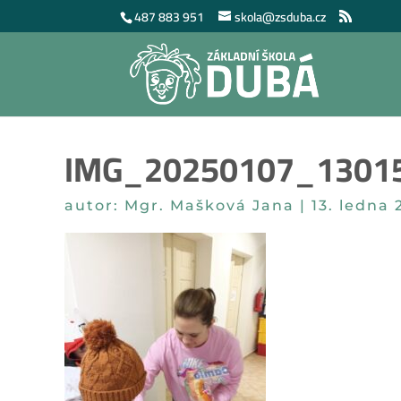
487 883 951
skola@zsduba.cz
IMG_20250107_1301
autor:
Mgr. Mašková Jana
|
13. ledna 