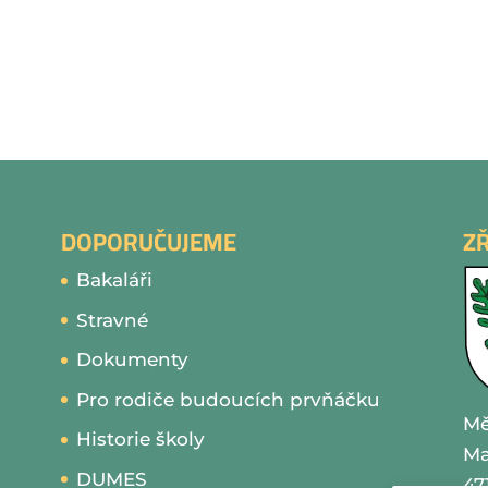
DOPORUČUJEME
Z
Bakaláři
Stravné
Dokumenty
Pro rodiče budoucích prvňáčku
Mě
Historie školy
Ma
DUMES
47