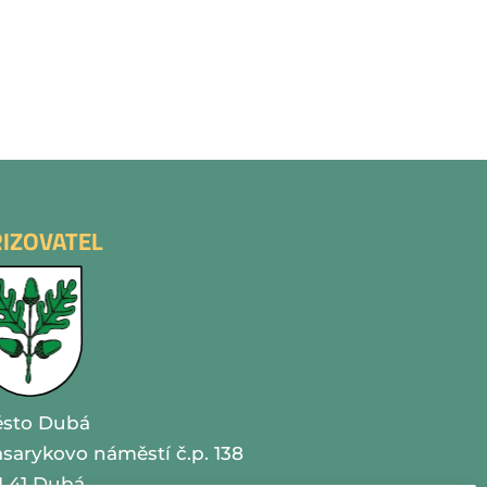
ŘIZOVATEL
sto Dubá
sarykovo náměstí č.p. 138
1 41 Dubá