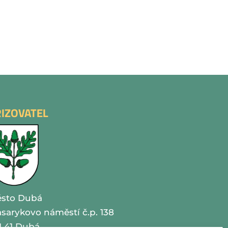
ŘIZOVATEL
sto Dubá
sarykovo náměstí č.p. 138
1 41 Dubá