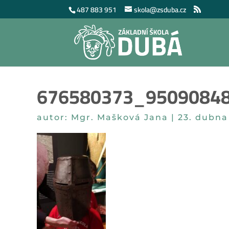
487 883 951
skola@zsduba.cz
676580373_9509084
autor:
Mgr. Mašková Jana
|
23. dubna