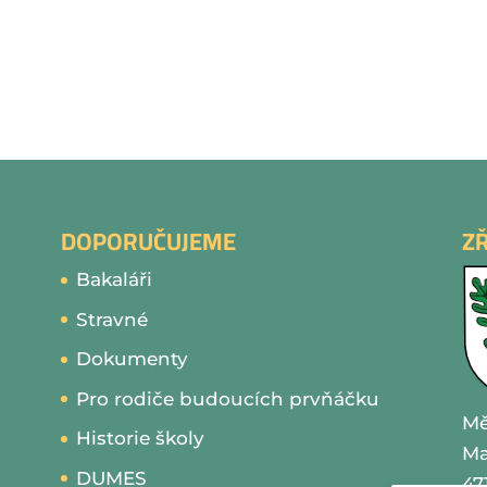
DOPORUČUJEME
Z
Bakaláři
Stravné
Dokumenty
Pro rodiče budoucích prvňáčku
Mě
Historie školy
Ma
DUMES
47