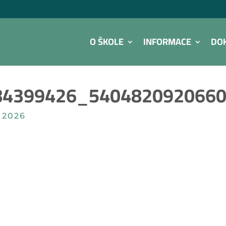
O ŠKOLE
INFORMACE
DO
84399426_540482092066
 2026