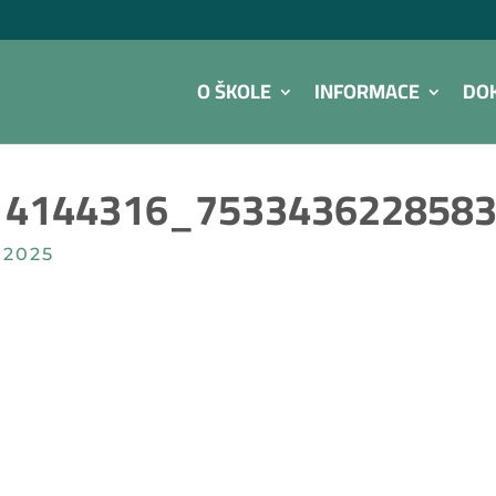
O ŠKOLE
INFORMACE
DO
14144316_753343622858
 2025