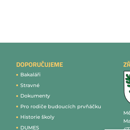
DOPORUČUJEME
Z
Bakaláři
Stravné
Dokumenty
Pro rodiče budoucích prvňáčku
Mě
Historie školy
Ma
DUMES
47