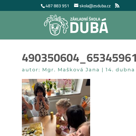
487 883 951
skola@zsduba.cz
490350604_6534596
autor:
Mgr. Mašková Jana
|
14. dubna