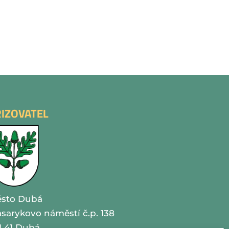
ŘIZOVATEL
sto Dubá
sarykovo náměstí č.p. 138
1 41 Dubá