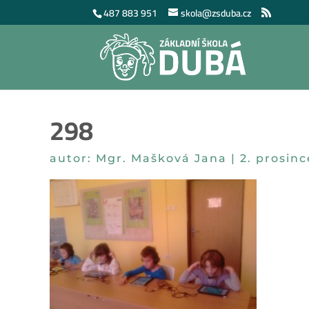
487 883 951
skola@zsduba.cz
298
autor:
Mgr. Mašková Jana
|
2. prosinc