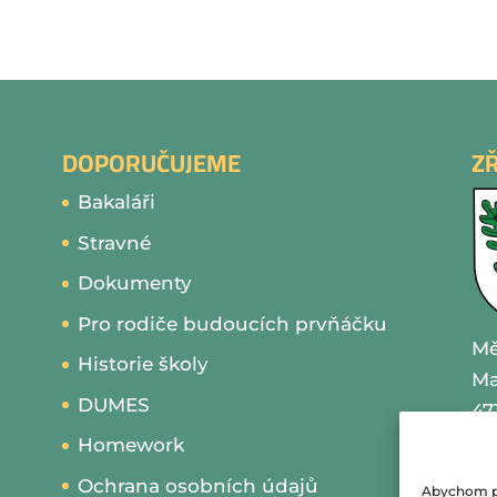
DOPORUČUJEME
Z
Bakaláři
Stravné
Dokumenty
Pro rodiče budoucích prvňáčku
Mě
Historie školy
Ma
DUMES
47
Homework
IČ
Ochrana osobních údajů
Abychom pos