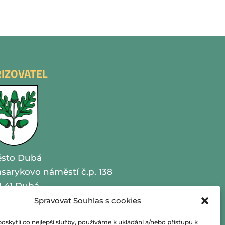
ŘIZOVATEL
sto Dubá
sarykovo náměstí č.p. 138
1 41 Dubá
Spravovat Souhlas s cookies
O 00260479
kytli co nejlepší služby, používáme k ukládání a/nebo přístupu k