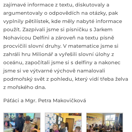
zajímavé informace z textu, diskutovaly a
argumentovaly o odpovědích na otázky, pak
vyplnily pětilístek, kde měly nabyté informace
použít. Zazpívali jsme si písničku s Jarkem
Nohavicou Delfíni a zároveň na textu písně
procvičili slovní druhy. V matematice jsme si
zahráli hru Milionář a vyřešili slovní úlohy z
oceánu, započítali jsme si s delfíny a nakonec
jsme si ve výtvarné výchově namalovali
podmořský svět z pohledu, který vidí třeba želva
z mořského dna.
Páťáci a Mgr. Petra Makovičková