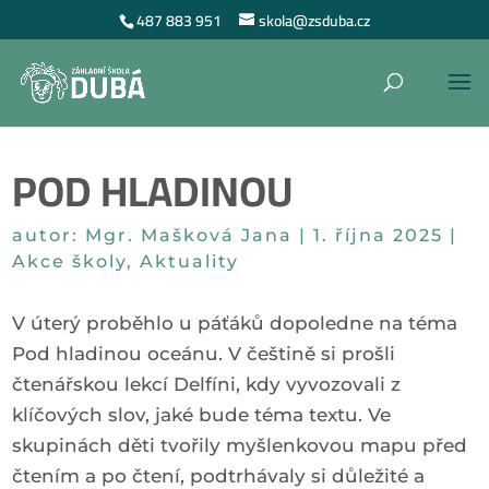
487 883 951
skola@zsduba.cz
POD HLADINOU
autor:
Mgr. Mašková Jana
|
1. října 2025
|
Akce školy
,
Aktuality
V úterý proběhlo u páťáků dopoledne na téma
Pod hladinou oceánu. V češtině si prošli
čtenářskou lekcí Delfíni, kdy vyvozovali z
klíčových slov, jaké bude téma textu. Ve
skupinách děti tvořily myšlenkovou mapu před
čtením a po čtení, podtrhávaly si důležité a