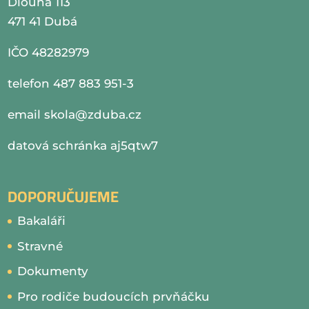
Dlouhá 113
471 41 Dubá
IČO 48282979
telefon 487 883 951-3
email
skola@zduba.cz
datová schránka aj5qtw7
DOPORUČUJEME
Bakaláři
Stravné
Dokumenty
Pro rodiče budoucích prvňáčku