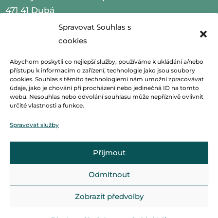
471 41 Dubá
Spravovat Souhlas s
IČO 00260479
cookies
telefon 487 870 201
Abychom poskytli co nejlepší služby, používáme k ukládání a/nebo
přístupu k informacím o zařízení, technologie jako jsou soubory
email
podatelna@mestoduba.cz
cookies. Souhlas s těmito technologiemi nám umožní zpracovávat
údaje, jako je chování při procházení nebo jedinečná ID na tomto
webu. Nesouhlas nebo odvolání souhlasu může nepříznivě ovlivnit
web
http://www.mestoduba.cz
určité vlastnosti a funkce.
datová schránka 75ybej8
Spravovat služby
Příjmout
Odmítnout
Zobrazit předvolby
© Základní škola Dubá, vytvořila společnost