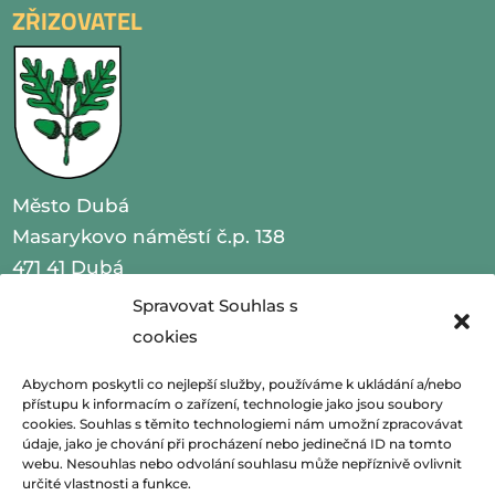
ZŘIZOVATEL
Město Dubá
Masarykovo náměstí č.p. 138
471 41 Dubá
Spravovat Souhlas s
IČO 00260479
cookies
telefon 487 870 201
Abychom poskytli co nejlepší služby, používáme k ukládání a/nebo
přístupu k informacím o zařízení, technologie jako jsou soubory
email
podatelna@mestoduba.cz
cookies. Souhlas s těmito technologiemi nám umožní zpracovávat
údaje, jako je chování při procházení nebo jedinečná ID na tomto
web
http://www.mestoduba.cz
webu. Nesouhlas nebo odvolání souhlasu může nepříznivě ovlivnit
určité vlastnosti a funkce.