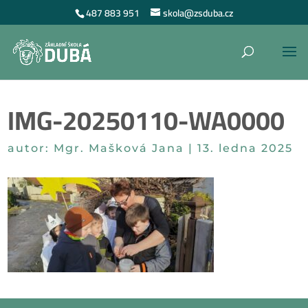
487 883 951
skola@zsduba.cz
IMG-20250110-WA0000
autor:
Mgr. Mašková Jana
|
13. ledna 2025