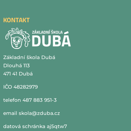
KONTAKT
Základní škola Dubá
Dlouhá 113
471 41 Dubá
IČO 48282979
telefon 487 883 951-3
email
skola@zduba.cz
datová schránka aj5qtw7