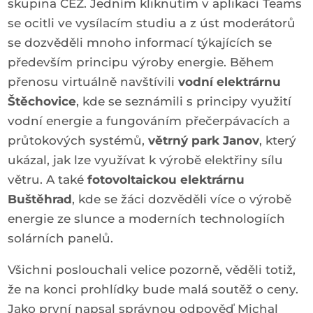
skupina ČEZ. Jedním kliknutím v aplikaci Teams
se ocitli ve vysílacím studiu a z úst moderátorů
se dozvěděli mnoho informací týkajících se
především principu výroby energie. Během
přenosu virtuálně navštívili
vodní elektrárnu
Štěchovice
, kde se seznámili s principy využití
vodní energie a fungováním přečerpávacích a
průtokových systémů,
větrný park Janov
, který
ukázal, jak lze využívat k výrobě elektřiny sílu
větru. A také
fotovoltaickou elektrárnu
Buštěhrad
, kde se žáci dozvěděli více o výrobě
energie ze slunce a moderních technologiích
solárních panelů.
Všichni poslouchali velice pozorně, věděli totiž,
že na konci prohlídky bude malá soutěž o ceny.
Jako první napsal správnou odpověď Michal