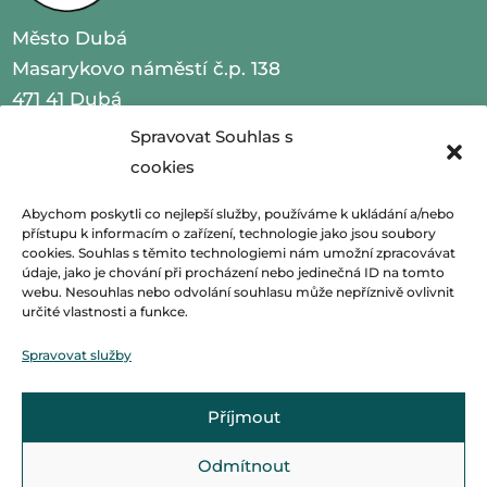
Město Dubá
Masarykovo náměstí č.p. 138
471 41 Dubá
Spravovat Souhlas s
IČO 00260479
cookies
telefon 487 870 201
Abychom poskytli co nejlepší služby, používáme k ukládání a/nebo
přístupu k informacím o zařízení, technologie jako jsou soubory
email
podatelna@mestoduba.cz
cookies. Souhlas s těmito technologiemi nám umožní zpracovávat
údaje, jako je chování při procházení nebo jedinečná ID na tomto
webu. Nesouhlas nebo odvolání souhlasu může nepříznivě ovlivnit
web
http://www.mestoduba.cz
určité vlastnosti a funkce.
datová schránka 75ybej8
Spravovat služby
Příjmout
Odmítnout