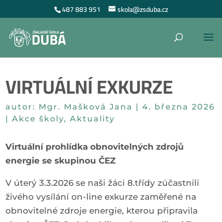
487 883 951
skola@zsduba.cz
VIRTUÁLNÍ EXKURZE
autor:
Mgr. Mašková Jana
|
4. března 2026
|
Akce školy
,
Aktuality
Virtuální prohlídka obnovitelných zdrojů
energie se skupinou ČEZ
V úterý 3.3.2026 se naši žáci 8.třídy zúčastnili
živého vysílání on-line exkurze zaměřené na
obnovitelné zdroje energie, kterou připravila