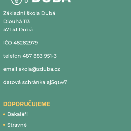
Základní škola Dubá
Dlouhá 113
471 41 Dubá
IČO 48282979
telefon 487 883 951-3
email
skola@zduba.cz
datová schránka aj5qtw7
DOPORUČUJEME
Bakaláři
Stravné