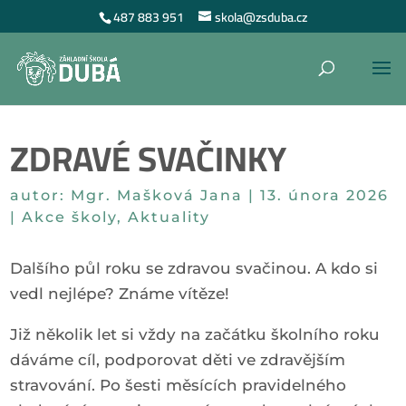
487 883 951
skola@zsduba.cz
ZDRAVÉ SVAČINKY
autor:
Mgr. Mašková Jana
|
13. února 2026
|
Akce školy
,
Aktuality
Dalšího půl roku se zdravou svačinou. A kdo si
vedl nejlépe? Známe vítěze!
Již několik let si vždy na začátku školního roku
dáváme cíl, podporovat děti ve zdravějším
stravování. Po šesti měsících pravidelného