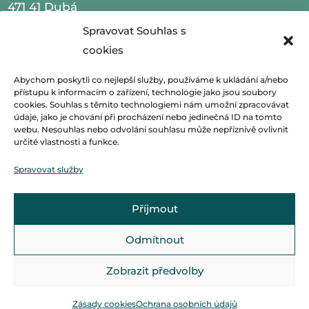
471 41 Dubá
Spravovat Souhlas s
IČO 00260479
cookies
telefon 487 870 201
Abychom poskytli co nejlepší služby, používáme k ukládání a/nebo
přístupu k informacím o zařízení, technologie jako jsou soubory
email
podatelna@mestoduba.cz
cookies. Souhlas s těmito technologiemi nám umožní zpracovávat
údaje, jako je chování při procházení nebo jedinečná ID na tomto
web
http://www.mestoduba.cz
webu. Nesouhlas nebo odvolání souhlasu může nepříznivě ovlivnit
určité vlastnosti a funkce.
datová schránka 75ybej8
Spravovat služby
Příjmout
Odmítnout
Zobrazit předvolby
© Základní škola Dubá, vytvořila společnost
TrollComputers s.r.o.
Zásady cookies
Ochrana osobních údajů