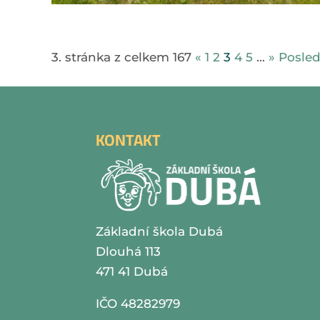
3. stránka z celkem 167
«
1
2
3
4
5
...
»
Posled
KONTAKT
Základní škola Dubá
Dlouhá 113
471 41 Dubá
IČO 48282979