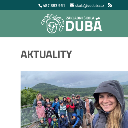
487 883 951
skola@zsduba.cz
AKTUALITY