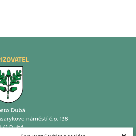
ŘIZOVATEL
sto Dubá
sarykovo náměstí č.p. 138
1 41 Dubá