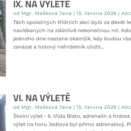
IX. NA VÝLETĚ
od
Mgr. Mašková Jana
|
15. června 2026
|
Akc
Těch společných třídních akcí bylo za devět 
navlékaných na zdánlivě nekonečnou nit. Kdo 
jednoho dne nastane okamžik, kdy budou vše
zavázat a hotový náhrdelník uložit...
VI. NA VÝLETĚ
od
Mgr. Mašková Jana
|
15. června 2026
|
Akc
Školní výlet - 6. třída Bláto, adrenalin a hrdos
výlet na horu Jedlová byl přímo adrenalový. P