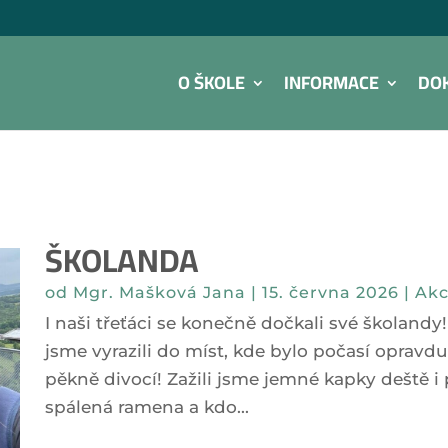
O ŠKOLE
INFORMACE
DO
ŠKOLANDA
od
Mgr. Mašková Jana
|
15. června 2026
|
Akc
I naši třeťáci se konečně dočkali své školand
jsme vyrazili do míst, kde bylo počasí opravd
pěkně divocí! Zažili jsme jemné kapky deště i 
spálená ramena a kdo...