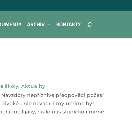
KUMENTY
ARCHÍV
KONTAKTY
e školy
,
Aktuality
y! Navzdory nepříznivé předpovědi počasí
u divoké… Ale nevadí, i my umíme být
pořádné lijáky, hřálo nás sluníčko i mírně