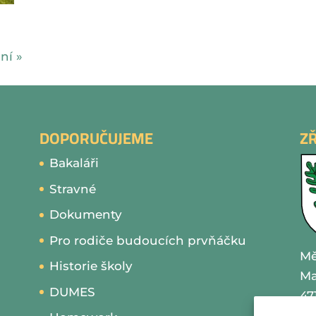
ní »
DOPORUČUJEME
Z
Bakaláři
Stravné
Dokumenty
Pro rodiče budoucích prvňáčku
Mě
Historie školy
Ma
DUMES
47