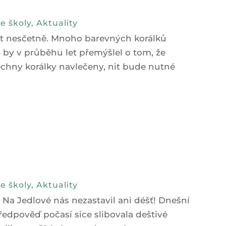
e školy
,
Aktuality
let nesčetně. Mnoho barevných korálků
by v průběhu let přemýšlel o tom, že
chny korálky navlečeny, nit bude nutné
e školy
,
Aktuality
t. Na Jedlové nás nezastavil ani déšť! Dnešní
ředpověď počasí sice slibovala deštivé