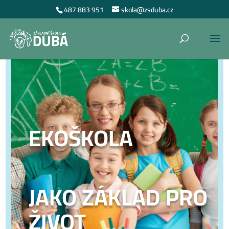
487 883 951
skola@zsduba.cz
EKOŠKOLA
JAKO ZÁKLAD PRO
ŽIVOT