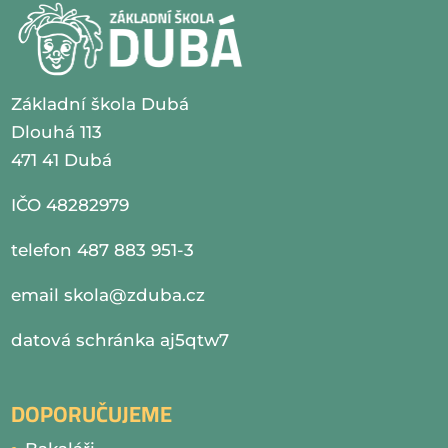
Základní škola Dubá
Dlouhá 113
471 41 Dubá
IČO 48282979
telefon 487 883 951-3
email
skola@zduba.cz
datová schránka aj5qtw7
DOPORUČUJEME