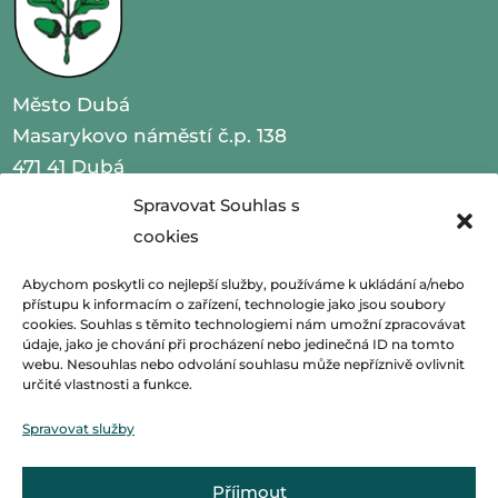
Město Dubá
Masarykovo náměstí č.p. 138
471 41 Dubá
Spravovat Souhlas s
IČO 00260479
cookies
telefon 487 870 201
Abychom poskytli co nejlepší služby, používáme k ukládání a/nebo
přístupu k informacím o zařízení, technologie jako jsou soubory
email
podatelna@mestoduba.cz
cookies. Souhlas s těmito technologiemi nám umožní zpracovávat
údaje, jako je chování při procházení nebo jedinečná ID na tomto
webu. Nesouhlas nebo odvolání souhlasu může nepříznivě ovlivnit
web
http://www.mestoduba.cz
určité vlastnosti a funkce.
datová schránka 75ybej8
Spravovat služby
Příjmout