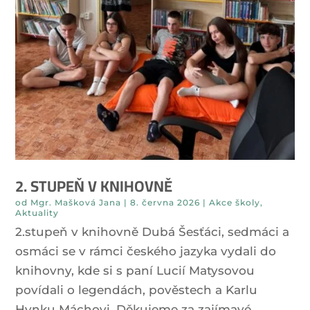
2. STUPEŇ V KNIHOVNĚ
od
Mgr. Mašková Jana
|
8. června 2026
|
Akce školy
,
Aktuality
2.stupeň v knihovně Dubá Šesťáci, sedmáci a
osmáci se v rámci českého jazyka vydali do
knihovny, kde si s paní Lucií Matysovou
povídali o legendách, pověstech a Karlu
Hynku Máchovi. Děkujeme za zajímavé