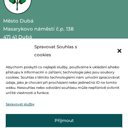
Město Dubá
Masarykovo náměstí č.p. 138
471 41 Dubá
Spravovat Souhlas s
IČO 00260479
cookies
telefon 487 870 201
Abychom poskytli co nejlepší služby, používáme k ukládání a/nebo
přístupu k informacím o zařízení, technologie jako jsou soubory
email
podatelna@mestoduba.cz
cookies. Souhlas s těmito technologiemi nám umožní zpracovávat
údaje, jako je chování při procházení nebo jedinečná ID na tomto
webu. Nesouhlas nebo odvolání souhlasu může nepříznivě ovlivnit
web
http://www.mestoduba.cz
určité vlastnosti a funkce.
datová schránka 75ybej8
Spravovat služby
Příjmout