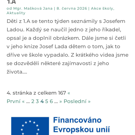
1.A
od
Mgr. Mašková Jana
|
8. června 2026
|
Akce školy
,
Aktuality
Děti z 1.A se tento týden seznámily s Josefem
Ladou. Každý se naučil jedno z jeho říkadel,
opsal je a doplnil obrázkem. Dále jsme si četli
v jeho knize Josef Lada dětem o tom, jak to
dříve ve škole vypadalo. Z krátkého videa jsme
se dozvěděli některé zajímavosti z jeho
života....
4. stránka z celkem 167
«
První
«
...
2
3
4
5
6
...
»
Poslední »