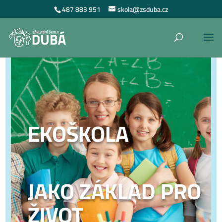
487 883 951
skola@zsduba.cz
EKOŠKOLA
JAKO ZÁKLAD PRO
ŽIVOT