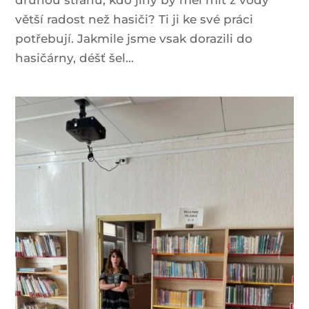
druhou stranu, kdo jiný by měl mít z vody
větší radost než hasiči? Ti ji ke své práci
potřebují. Jakmile jsme vsak dorazili do
hasičárny, déšť šel...