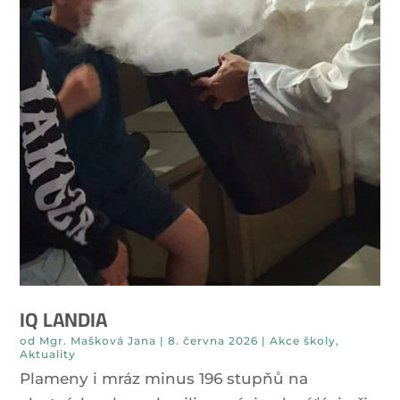
IQ LANDIA
od
Mgr. Mašková Jana
|
8. června 2026
|
Akce školy
,
Aktuality
Plameny i mráz minus 196 stupňů na