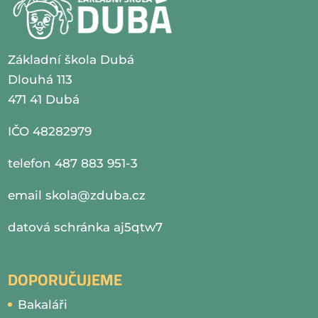
Základní škola Dubá
Dlouhá 113
471 41 Dubá
IČO 48282979
telefon 487 883 951-3
email
skola@zduba.cz
datová schránka aj5qtw7
DOPORUČUJEME
Bakaláři