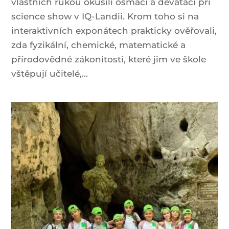
vlastních rukou okusili osmáci a deváťáci při
science show v IQ-Landii. Krom toho si na
interaktivních exponátech prakticky ověřovali,
zda fyzikální, chemické, matematické a
přírodovědné zákonitosti, které jim ve škole
vštěpují učitelé,...