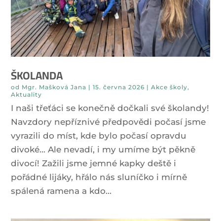
ŠKOLANDA
od
Mgr. Mašková Jana
|
15. června 2026
|
Akce školy
,
Aktuality
I naši třeťáci se konečně dočkali své školandy!
Navzdory nepříznivé předpovědi počasí jsme
vyrazili do míst, kde bylo počasí opravdu
divoké… Ale nevadí, i my umíme být pěkně
divocí! Zažili jsme jemné kapky deště i
pořádné lijáky, hřálo nás sluníčko i mírně
spálená ramena a kdo...