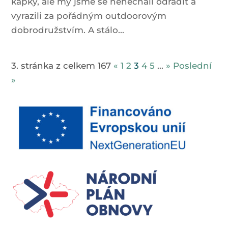
kapky, ale my jsme se nenechali odradit a
vyrazili za pořádným outdoorovým
dobrodružstvím. A stálo...
3. stránka z celkem 167
«
1
2
3
4
5
...
»
Poslední
»