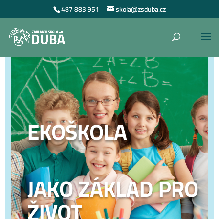
487 883 951
skola@zsduba.cz
EKOŠKOLA
JAKO ZÁKLAD PRO
ŽIVOT