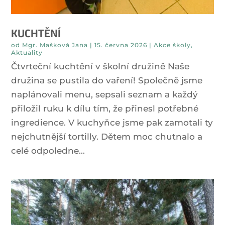
KUCHTĚNÍ
od
Mgr. Mašková Jana
|
15. června 2026
|
Akce školy
,
Aktuality
Čtvrteční kuchtění v školní družině Naše
družina se pustila do vaření! Společně jsme
naplánovali menu, sepsali seznam a každý
přiložil ruku k dílu tím, že přinesl potřebné
ingredience. V kuchyňce jsme pak zamotali ty
nejchutnější tortilly. Dětem moc chutnalo a
celé odpoledne...