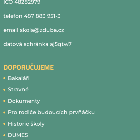
IČO 48282979
telefon 487 883 951-3
email
skola@zduba.cz
datová schránka aj5qtw7
DOPORUČUJEME
Bakaláři
Stravné
Dokumenty
Pro rodiče budoucích prvňáčku
Historie školy
DUMES