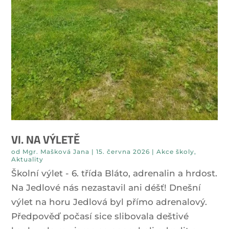
VI. NA VÝLETĚ
od
Mgr. Mašková Jana
|
15. června 2026
|
Akce školy
,
Aktuality
Školní výlet - 6. třída Bláto, adrenalin a hrdost.
Na Jedlové nás nezastavil ani déšť! Dnešní
výlet na horu Jedlová byl přímo adrenalový.
Předpověď počasí sice slibovala deštivé