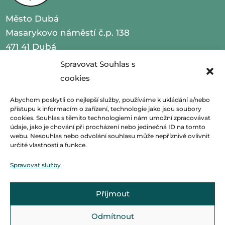
Město Dubá
Masarykovo náměstí č.p. 138
471 41 Dubá
Spravovat Souhlas s
IČO 00260479
cookies
telefon 487 870 201
Abychom poskytli co nejlepší služby, používáme k ukládání a/nebo
přístupu k informacím o zařízení, technologie jako jsou soubory
email
podatelna@mestoduba.cz
cookies. Souhlas s těmito technologiemi nám umožní zpracovávat
údaje, jako je chování při procházení nebo jedinečná ID na tomto
webu. Nesouhlas nebo odvolání souhlasu může nepříznivě ovlivnit
web
http://www.mestoduba.cz
určité vlastnosti a funkce.
datová schránka 75ybej8
Spravovat služby
Příjmout
Odmítnout