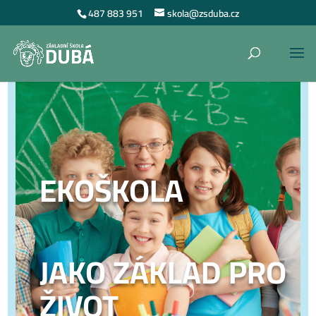
487 883 951
skola@zsduba.cz
EKOŠKOLA
JAKO ZÁKLAD PRO
ŽIVOT