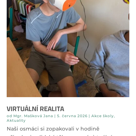
VIRTUÁLNÍ REALITA
od
Mgr. Mašková Jana
|
5. června 2026
|
Akce školy
,
Aktuality
Naši osmáci si zopakovali v hodině