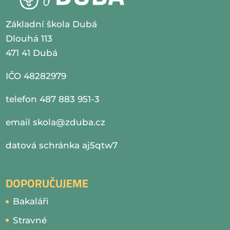
Základní škola Dubá
Dlouhá 113
471 41 Dubá
IČO 48282979
telefon 487 883 951-3
email
skola@zduba.cz
datová schránka aj5qtw7
DOPORUČUJEME
Bakaláři
Stravné