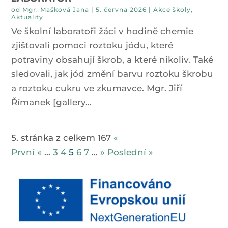
od
Mgr. Mašková Jana
|
5. června 2026
|
Akce školy
,
Aktuality
Ve školní laboratoři žáci v hodině chemie
zjišťovali pomoci roztoku jódu, které
potraviny obsahují škrob, a které nikoliv. Také
sledovali, jak jód změní barvu roztoku škrobu
a roztoku cukru ve zkumavce. Mgr. Jiří
Římanek [gallery...
5. stránka z celkem 167
«
První
«
...
3
4
5
6
7
...
»
Poslední »