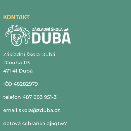
KONTAKT
Základní škola Dubá
Dlouhá 113
471 41 Dubá
IČO 48282979
telefon 487 883 951-3
email
skola@zduba.cz
datová schránka aj5qtw7