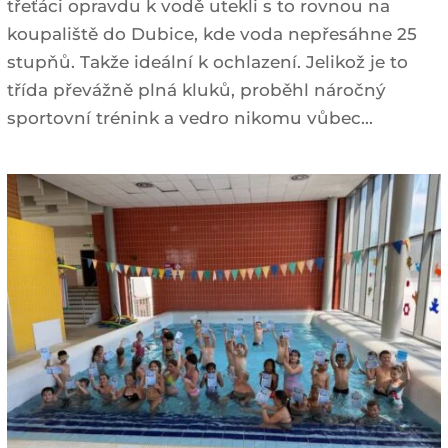
třeťáci opravdu k vodě utekli s to rovnou na
koupaliště do Dubice, kde voda nepřesáhne 25
stupňů. Takže ideální k ochlazení. Jelikož je to
třída převážně plná kluků, proběhl náročný
sportovní trénink a vedro nikomu vůbec...