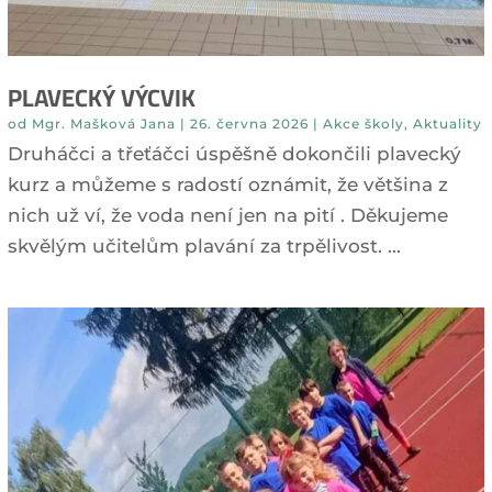
PLAVECKÝ VÝCVIK
od
Mgr. Mašková Jana
|
26. června 2026
|
Akce školy
,
Aktuality
Druháčci a třeťáčci úspěšně dokončili plavecký
kurz a můžeme s radostí oznámit, že většina z
nich už ví, že voda není jen na pití . Děkujeme
skvělým učitelům plavání za trpělivost. ...