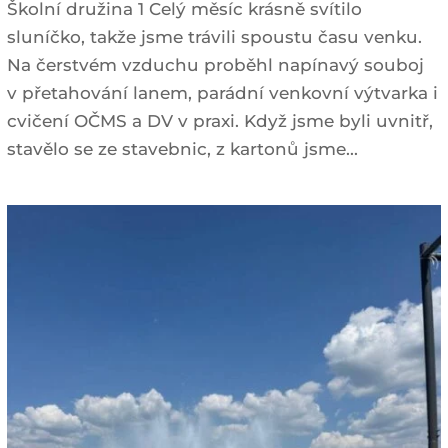
Školní družina 1 Celý měsíc krásně svítilo
sluníčko, takže jsme trávili spoustu času venku.
Na čerstvém vzduchu proběhl napínavý souboj
v přetahování lanem, parádní venkovní výtvarka i
cvičení OČMS a DV v praxi. Když jsme byli uvnitř,
stavělo se ze stavebnic, z kartonů jsme...