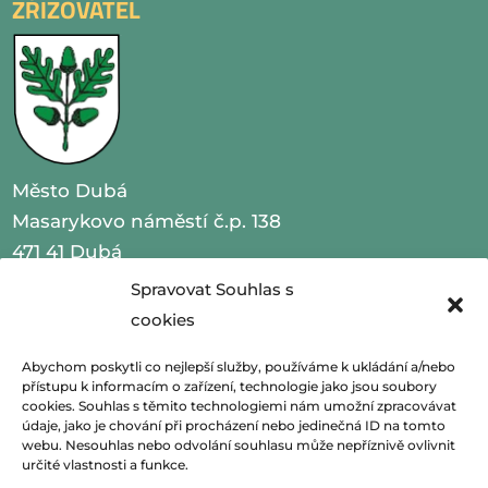
ZŘIZOVATEL
Město Dubá
Masarykovo náměstí č.p. 138
471 41 Dubá
Spravovat Souhlas s
IČO 00260479
cookies
telefon 487 870 201
Abychom poskytli co nejlepší služby, používáme k ukládání a/nebo
přístupu k informacím o zařízení, technologie jako jsou soubory
email
podatelna@mestoduba.cz
cookies. Souhlas s těmito technologiemi nám umožní zpracovávat
údaje, jako je chování při procházení nebo jedinečná ID na tomto
webu. Nesouhlas nebo odvolání souhlasu může nepříznivě ovlivnit
web
http://www.mestoduba.cz
určité vlastnosti a funkce.