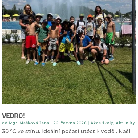
VEDRO!
od
Mgr. Mašková Jana
|
26. června 2026
|
Akce školy
,
Aktuality
30 °C ve stínu. Ideální počasí utéct k vodě . Naši