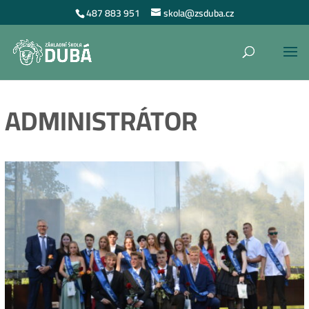
487 883 951
skola@zsduba.cz
ADMINISTRÁTOR