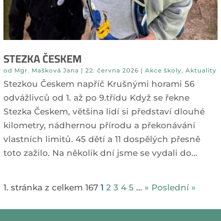
STEZKA ČESKEM
od
Mgr. Mašková Jana
|
22. června 2026
|
Akce školy
,
Aktuality
Stezkou Českem napříč Krušnými horami 56
odvážlivců od 1. až po 9.třídu Když se řekne
Stezka Českem, většina lidí si představí dlouhé
kilometry, nádhernou přírodu a překonávání
vlastních limitů. 45 dětí a 11 dospělých přesně
toto zažilo. Na několik dní jsme se vydali do...
1. stránka z celkem 167
1
2
3
4
5
...
»
Poslední »